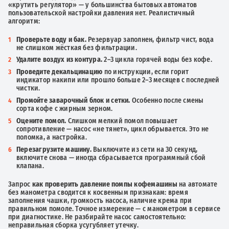
«крутить регулятор» — у большинства бытовых автоматов
пользовательской настройки давления нет. Реалистичный
алгоритм:
Проверьте воду и бак.
Резервуар заполнен, фильтр чист, вода
не слишком жёсткая без фильтрации.
Удалите воздух из контура.
2–3 цикла горячей воды без кофе.
Проведите декальцинацию
по инструкции, если горит
индикатор накипи или прошло больше 2–3 месяцев с последней
чистки.
Промойте заварочный блок и сетки.
Особенно после смены
сорта кофе с жирным зерном.
Оцените помол.
Слишком мелкий помол повышает
сопротивление — насос «не тянет», цикл обрывается. Это не
поломка, а настройка.
Перезагрузите машину.
Выключите из сети на 30 секунд,
включите снова — иногда сбрасывается программный сбой
клапана.
Запрос
как проверить давление помпы кофемашины
на автомате
без манометра сводится к косвенным признакам: время
заполнения чашки, громкость насоса, наличие крема при
правильном помоле. Точное измерение — с манометром в сервисе
при диагностике. Не разбирайте насос самостоятельно:
неправильная сборка усугубляет утечку.