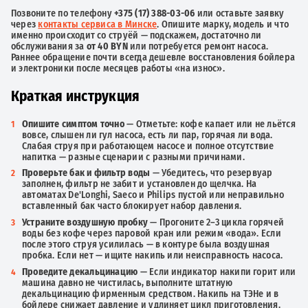
Позвоните по телефону
+375 (17) 388-03-06
или оставьте заявку
через
контакты сервиса в Минске
. Опишите марку, модель и что
именно происходит со струёй — подскажем, достаточно ли
обслуживания за
от 40 BYN
или потребуется ремонт насоса.
Раннее обращение почти всегда дешевле восстановления бойлера
и электроники после месяцев работы «на износ».
Краткая инструкция
Опишите симптом точно
— Отметьте: кофе капает или не льётся
вовсе, слышен ли гул насоса, есть ли пар, горячая ли вода.
Слабая струя при работающем насосе и полное отсутствие
напитка — разные сценарии с разными причинами.
Проверьте бак и фильтр воды
— Убедитесь, что резервуар
заполнен, фильтр не забит и установлен до щелчка. На
автоматах De'Longhi, Saeco и Philips пустой или неправильно
вставленный бак часто блокирует набор давления.
Устраните воздушную пробку
— Прогоните 2–3 цикла горячей
воды без кофе через паровой кран или режим «вода». Если
после этого струя усилилась — в контуре была воздушная
пробка. Если нет — ищите накипь или неисправность насоса.
Проведите декальцинацию
— Если индикатор накипи горит или
машина давно не чистилась, выполните штатную
декальцинацию фирменным средством. Накипь на ТЭНе и в
бойлере снижает давление и удлиняет цикл приготовления.