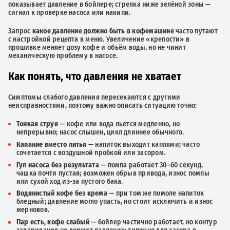
показывает давление в бойлере; стрелка ниже зелёной зоны —
сигнал к проверке насоса или накипи.
Запрос
какое давление должно быть в кофемашине
часто путают
с настройкой рецепта в меню. Увеличение «крепости» в
прошивке меняет дозу кофе и объём воды, но не чинит
механическую проблему в насосе.
Как понять, что давления не хватает
Симптомы слабого давления пересекаются с другими
неисправностями, поэтому важно описать ситуацию точно:
Тонкая струя
— кофе или вода льётся медленно, но
непрерывно; насос слышен, цикл длиннее обычного.
Капание вместо литья
— напиток выходит каплями; часто
сочетается с воздушной пробкой или засором.
Гул насоса без результата
— помпа работает 30–60 секунд,
чашка почти пустая; возможен обрыв привода, износ помпы
или сухой ход из-за пустого бака.
Водянистый кофе без крема
— при том же помоле напиток
бледный; давление могло упасть, но стоит исключить и износ
жерновов.
Пар есть, кофе слабый
— бойлер частично работает, но контур