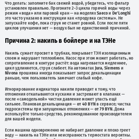
Что делать: заполните бак свежей водой, убедитесь, что фильтр
установлен правильно. Прогоните 2–3 цикла горячей воды через
режим «вода» или паровой кран — на моделях
Saeco
и
De'Longhi
это часто указано в инструкции как «продувка системы». Не
запускайте кофе, пока струя не станет ровной. Если после пяти
циклов улучшения нет — воздух был не единственной причиной.
Причина 2: накипь в бойлере и на ТЭНе
Накипь сужает просвет в трубках, покрывает ТЭН изоляционным
слоем и нарушает теплообмен. Насос при этом может работать, но
сопротивление в контуре растёт: вода нагревается медленнее,
цикл удлиняется, струя слабеет. На автоматах
Jura
,
Siemens
и
Nivona
прошивка иногда показывает запрос декальцинации
раньше, чем пользователь замечает слабый кофе.
Игнорирование индикатора накипи приводит к тому, что
отложения откалываются кусками и застревают в клапанах —
после «самодельной» чистки давление может упасть ещё
сильнее. Плановая декальцинация —
от 40 BYN
в сервисе; чистка
гидросистемы при запущенных отложениях —
от 79 BYN
. Дома
используйте только средство, рекомендованное производителем
для вашей модели.
Если машина одновременно не набирает давление и плохо греет
воду — накипь на ТЭНе или неисправность термостата вероятны.