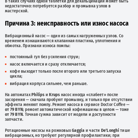
В таких случаях одной таблетки для декальцинации может быть
недостаточно: потребуется разбор и промывка узлов в
мастерской.
Причина 3: неисправность или износ насоса
Вибрационный насос — один из самых нагруженных узлов. Со
временем изнашиваются клапанная пластина, уплотнения и
обмотка. Признаки износа помпы:
постоянный гул без усиления струи;
насос включается и сразу отключается;
кофе выходит только после второго или третьего запуска
цикла;
вибрация корпуса сильнее, чем раньше.
На автоматах
Philips
и
Krups
насос иногда «слабеет» после
засорения — сначала пробуют промывку, и только при отсутствии
эффекта меняют помпу. Ремонт насоса в сервисе Doctor Coffee —
от 79 BYN
; ремонт автоматической кофемашины в целом — тоже
от 79 BYN
. Точная сумма зависит от модели и доступности
запчасти.
Ротационные насосы на рожковых
Gaggia
и части
De'Longhi
тише
вибрационных, но требуют регулярной профилактики; при