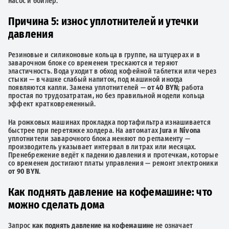
насос и бойлер.
Причина 5: износ уплотнителей и утечки
давления
Резиновые и силиконовые кольца в группе, на штуцерах и в
заварочном блоке со временем трескаются и теряют
эластичность. Вода уходит в обход кофейной таблетки или через
стыки — в чашке слабый напиток, под машиной иногда
появляются капли. Замена уплотнителей —
от 40 BYN
; работа
простая по трудозатратам, но без правильной модели кольца
эффект кратковременный.
На рожковых машинах прокладка портафильтра изнашивается
быстрее при перетяжке холдера. На автоматах
Jura
и
Nivona
уплотнители заварочного блока меняют по регламенту —
производитель указывает интервал в литрах или месяцах.
Пренебрежение ведёт к падению давления и протечкам, которые
со временем достигают платы управления — ремонт электроники
от 90 BYN
.
Как поднять давление на кофемашине: что
можно сделать дома
Запрос
как поднять давление на кофемашине
не означает