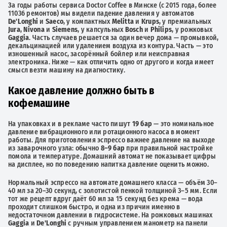
За годы работы сервиса Doctor Coffee в Минске (с 2015 года, более
11036 ремонтов) мы видели падение давления у автоматов
De'Longhi
и
Saeco
, у компактных
Melitta
и
Krups
, у премиальных
Jura
,
Nivona
и
Siemens
, у капсульных
Bosch
и
Philips
, у рожковых
Gaggia
. Часть случаев решается за один вечер дома — промывкой,
декальцинацией или удалением воздуха из контура. Часть — это
изношенный насос, засорённый бойлер или неисправная
электроника. Ниже — как отличить одно от другого и когда имеет
смысл везти машину на диагностику.
Какое давление должно быть в
кофемашине
На упаковках и в рекламе часто пишут
19 бар
— это номинальное
давление вибрационного или ротационного насоса в момент
работы. Для приготовления эспрессо важнее давление на выходе
из заварочного узла: обычно
8–9 бар
при правильной настройке
помола и температуре. Домашний автомат не показывает цифры
на дисплее, но по поведению напитка давление оценить можно.
Нормальный эспрессо на автомате домашнего класса — объём 30–
40 мл за 20–30 секунд, с золотистой пенкой толщиной 3–5 мм. Если
тот же рецепт вдруг даёт 60 мл за 15 секунд без крема — вода
проходит слишком быстро, и одна из причин именно в
недостаточном давлении в гидросистеме. На рожковых машинах
Gaggia
и
De'Longhi
с ручным управлением манометр на панели