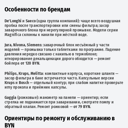
Особенности по брендам
De'Longhi
и
Saeco
(одна группа компаний): чаще всего воздушная
пробка после транспортировки или смены фильтра; засор
заварочного блока при нерегулярной промывке. Модели серии
Magnifica склонны к накипи при жёсткой воде.
Jura
,
Nivona
,
Siemens
: заварочный блок несъёмный у части
моделей — промывка только таблетками по программе. Падение
давления нередко связано с накипью в термоблоке;
игнорирование декальцинации дорого обходится — ремонт
бойлера
от 120 BYN
.
Philips
,
Krups
,
Melitta
: компактные корпуса, короткие шланги —
засор фильтра в баке встречается часто. Капсульные версии
Krups
и
Bosch
— отдельный контур; при слабом напитке проверьте
иглу прокола и приёмник капсулы.
Gaggia
(рожковые): манометр на панели — ориентир; если
стрелка не поднимается при заваривании, смотрите помпу и
обратный клапан. Ремонт рожковой —
от 79 BYN
.
Ориентиры по ремонту и обслуживанию в
BYN