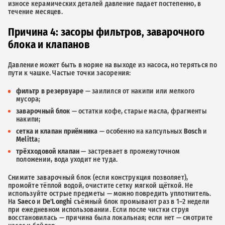
износе керамических деталей давление падает постепенно, в
течение месяцев.
Причина 4: засоры фильтров, заварочного
блока и клапанов
Давление может быть в норме на выходе из насоса, но теряться по
пути к чашке. Частые точки засорения:
фильтр в резервуаре
— заилился от накипи или мелкого
мусора;
заварочный блок
— остатки кофе, старые масла, фрагменты
накипи;
сетка и клапан приёмника
— особенно на капсульных
Bosch
и
Melitta
;
трёхходовой клапан
— застревает в промежуточном
положении, вода уходит не туда.
Снимите заварочный блок (если конструкция позволяет),
промойте тёплой водой, очистите сетку мягкой щёткой. Не
используйте острые предметы — можно повредить уплотнитель.
На
Saeco
и
De'Longhi
съёмный блок промывают раз в 1–2 недели
при ежедневном использовании. Если после чистки струя
восстановилась — причина была локальная; если нет — смотрите