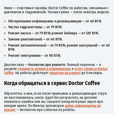
Ниже — стартовые тарифы Doctor Coffee по работам, связанным с
давлением и гидравликой. Точная сумма — после осмотра модели.
Обслуживание кофемашины и декальцинация
—
от 40 BYN
.
Чистка гидросистемы
—
от 79 BYN
.
Ремонт насоса
—
от 79 BYN
;
ремонт бойлера
—
от 120 BYN
.
Замена уплотнителей
—
от 40 BYN
.
Ремонт автоматической
—
от 79 BYN
;
ремонт капсульной
—
от 40
BYN
.
Ремонт электроники
—
от 90 BYN
.
Диагностика —
бесплатно при ремонте
. Полный перечень — в
разделе
стоимость ремонта кофемашины
и
услуг сервиса Doctor
Coffee
. На работы действует
гарантия на ремонт
до 6 месяцев.
Когда обращаться в сервис Doctor Coffee
Обратитесь к нам, если после промывки и декальцинации струя
не восстановилась, насос гудит без результата, на дисплее
появилась ошибка или вы слышите нехарактерные звуки при
каждом цикле. По Минску организуем
забор кофемашины на
ремонт
— бесплатно при согласии на работы.