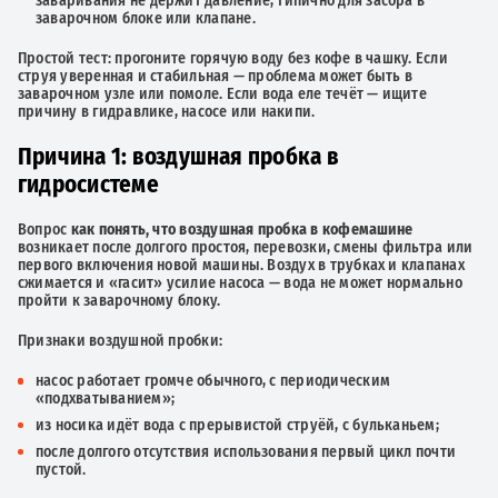
заваривания не держит давление; типично для засора в
заварочном блоке или клапане.
Простой тест: прогоните горячую воду без кофе в чашку. Если
струя уверенная и стабильная — проблема может быть в
заварочном узле или помоле. Если вода еле течёт — ищите
причину в гидравлике, насосе или накипи.
Причина 1: воздушная пробка в
гидросистеме
Вопрос
как понять, что воздушная пробка в кофемашине
возникает после долгого простоя, перевозки, смены фильтра или
первого включения новой машины. Воздух в трубках и клапанах
сжимается и «гасит» усилие насоса — вода не может нормально
пройти к заварочному блоку.
Признаки воздушной пробки:
насос работает громче обычного, с периодическим
«подхватыванием»;
из носика идёт вода с прерывистой струёй, с бульканьем;
после долгого отсутствия использования первый цикл почти
пустой.