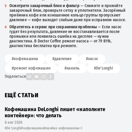
Осмотрите заварочный блок и фильтр
— Снимите и промойте
заварочный блок, проверьте сетку и уплотнители. Засорённый
приёмник кофе или изношенное кольцо группы пропускают
давление — кофе выходит слабым даже при исправном насосе.
Обратитесь в сервис при сохранении проблемы
— Если насос
гудит без результата, давление не восстанавливается после
промывки или появилась ошибка на дисплее — нужна
диагностика. В Doctor Coffee ремонт насоса — от 79 BYN,
диагностика бесплатна при ремонте.
#кофемашина
#давление
#насос
#ремонт кофемашин
#накипь
#De'Longhi
Поделиться
ЕЩЁ СТАТЬИ
Кофемашина DeLonghi пишет «наполните
контейнер»: что делать
6 авг 2026
#De'Longhi
#кофемашина
#ошибка кофемашины
+3