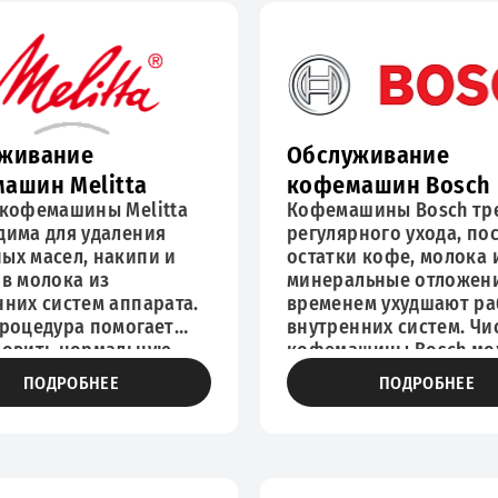
живание
Обслуживание
ашин Melitta
кофемашин Bosch
 кофемашины Melitta
Кофемашины Bosch тр
дима для удаления
регулярного ухода, по
ых масел, накипи и
остатки кофе, молока 
ов молока из
минеральные отложени
нних систем аппарата.
временем ухудшают ра
процедура помогает
внутренних систем. Чи
новить нормальную
кофемашины Bosch мо
воды, работу
понадобиться при поя
ПОДРОБНЕЕ
ПОДРОБНЕЕ
натора и привычный
горечи в напитке, сла
питков. Регулярное
напоре, шумной работ
ивание кофемашин
медленном приготовл
 позволяет
кофе. Обслуживание
еменно проверить
кофемашин Бош помог