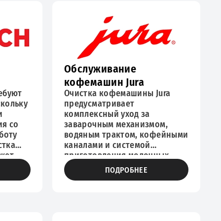
Обслуживание
кофемашин Jura
ебуют
Очистка кофемашины Jura
скольку
предусматривает
и
комплексный уход за
я со
заварочным механизмом,
боту
водяным трактом, кофейными
стка
каналами и системой
жет
приготовления молочных
влении
напитков. Процедура
ПОДРОБНЕЕ
бом
необходима при появлении
е или
постороннего привкуса,
ении
снижении температуры кофе,
медленной подаче воды или
ает
частых уведомлениях техники