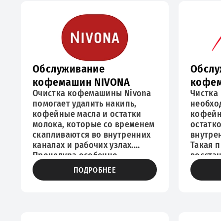
Обслуживание
Обслу
кофемашин NIVONA
кофем
Очистка кофемашины Nivona
Чистка
помогает удалить накипь,
необхо
кофейные масла и остатки
кофейн
молока, которые со временем
остатк
скапливаются во внутренних
внутре
каналах и рабочих узлах.
Такая 
Процедура особенно
восста
актуальна, если техника стала
подачу 
ПОДРОБНЕЕ
медленнее готовить напитки,
капучи
хуже подавать воду или
вкус на
нестабильно взбивать молоко.
обслуж
Регулярное обслуживание
Melitta
кофемашин Nivona
своевр