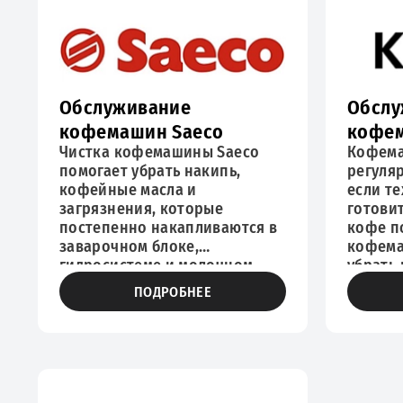
поддерживает корректную
состоя
работу системы и помогает
снизит
предотвратить
неиспр
преждевременный износ
деталей.
Обслуживание
Обслу
кофемашин Saeco
кофем
Чистка кофемашины Saeco
Кофема
помогает убрать накипь,
регуля
кофейные масла и
если т
загрязнения, которые
готови
постепенно накапливаются в
кофе п
заварочном блоке,
кофема
гидросистеме и молочном
убрать
контуре. Очистка
масла и
ПОДРОБНЕЕ
кофемашины Саеко особенно
внутре
важна, если кофе стал менее
заваро
насыщенным, порция
систем
готовится дольше обычного,
Очистк
снизился напор воды или
также 
капучинатор работает
вкуса н