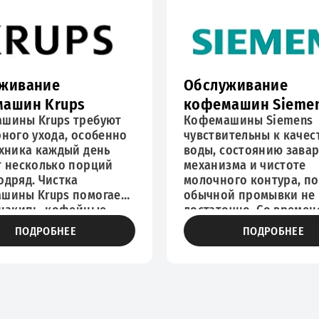
ние рабочих узлов и
восстановить нормаль
ь вероятность
подачу воды и пара,
авностей.
проверить состояние 
и предупредить более
серьезные поломки.
живание
Обслуживание
ашин Krups
кофемашин Sieme
шины Krups требуют
Кофемашины Siemens
рного ухода, особенно
чувствительны к качес
ехника каждый день
воды, состоянию зава
т несколько порций
механизма и чистоте
одряд. Чистка
молочного контура, п
шины Krups помогает
обычной промывки не 
 накипь, кофейные
достаточно. Со времен
 загрязнения из
внутри системы появл
ПОДРОБНЕЕ
ПОДРОБНЕЕ
нних каналов,
известковые отложени
чного механизма и
кофейный налет и ост
ы подачи воды.
молока, которые могут
а кофемашины Крупс
на вкус напитка, темпе
нужна при изменении
скорость приготовлен
апитка, слабом
работу капучинатора. 