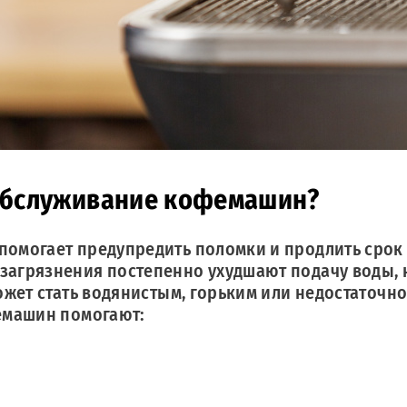
 обслуживание кофемашин?
омогает предупредить поломки и продлить срок 
агрязнения постепенно ухудшают подачу воды, н
ожет стать водянистым, горьким или недостаточно
емашин помогают: