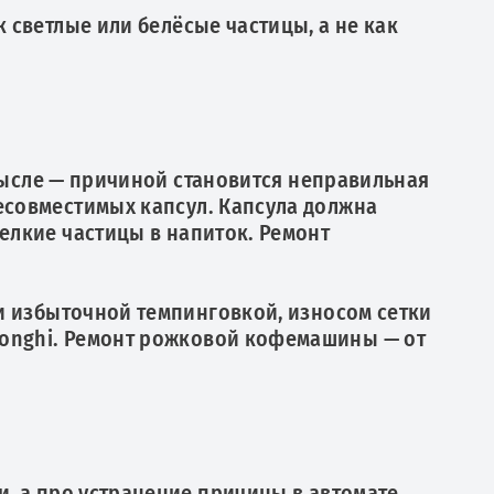
к светлые или белёсые частицы, а не как
мысле — причиной становится неправильная
несовместимых капсул. Капсула должна
мелкие частицы в напиток. Ремонт
и избыточной темпинговкой, износом сетки
Longhi. Ремонт рожковой кофемашины — от
, а про устранение причины в автомате.