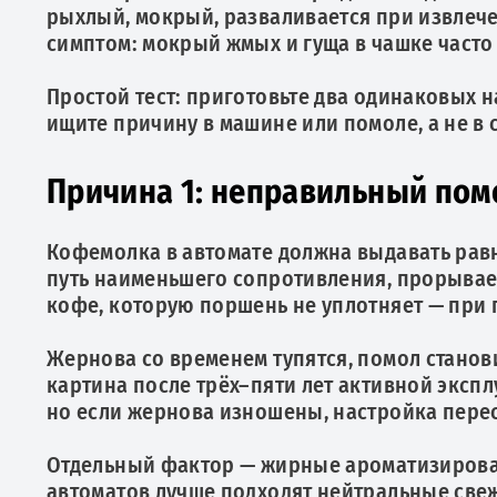
рыхлый, мокрый, разваливается при извлече
симптом: мокрый жмых и гуща в чашке часто 
Простой тест: приготовьте два одинаковых н
ищите причину в машине или помоле, а не в 
Причина 1: неправильный пом
Кофемолка в автомате должна выдавать рав
путь наименьшего сопротивления, прорывае
кофе, которую поршень не уплотняет — при 
Жернова со временем тупятся, помол стано
картина после трёх–пяти лет активной экспл
но если жернова изношены, настройка перес
Отдельный фактор — жирные ароматизированн
автоматов лучше подходят нейтральные свеж