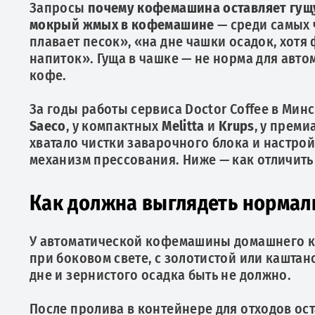
Запросы
почему кофемашина оставляет гущ
мокрый жмых в кофемашине
— среди самых 
плавает песок», «на дне чашки осадок, хотя
напиток». Гуща в чашке — не норма для ав
кофе.
За годы работы сервиса Doctor Coffee в Минс
Saeco
, у компактных
Melitta
и
Krups
, у прем
хватало чистки заварочного блока и настро
механизм прессования. Ниже — как отличить 
Как должна выглядеть нормал
У автоматической кофемашины домашнего кл
при боковом свете, с золотистой или кашта
дне и зернистого осадка быть не должно.
После пролива в контейнере для отходов ост