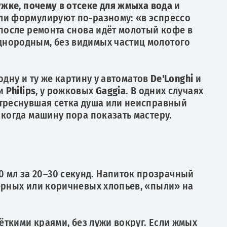
ужке
,
почему в отсеке для жмыха вода
и
ели формулируют по-разному: «в эспрессо
«после ремонта снова идёт молотый кофе в
днородным, без видимых частиц молотого
одну и ту же картину у автоматов
De'Longhi
и
и
Philips
, у рожковых
Gaggia
. В одних случаях
 треснувшая сетка душа или неисправный
 когда машину пора показать мастеру.
 мл за 20–30 секунд. Напиток прозрачный
чёрных или коричневых хлопьев, «пыли» на
чёткими краями, без лужи вокруг. Если жмых