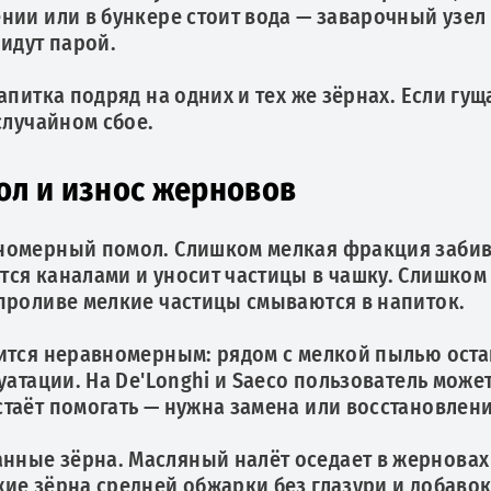
нии или в бункере стоит вода — заварочный узел
идут парой.
апитка подряд на одних и тех же зёрнах. Если гущ
случайном сбое.
ол и износ жерновов
номерный помол. Слишком мелкая фракция забива
тся каналами и уносит частицы в чашку. Слишко
проливе мелкие частицы смываются в напиток.
вится неравномерным: рядом с мелкой пылью ост
уатации. На De'Longhi и Saeco пользователь может
таёт помогать — нужна замена или восстановлен
ые зёрна. Масляный налёт оседает в жерновах и
ие зёрна средней обжарки без глазури и добавок