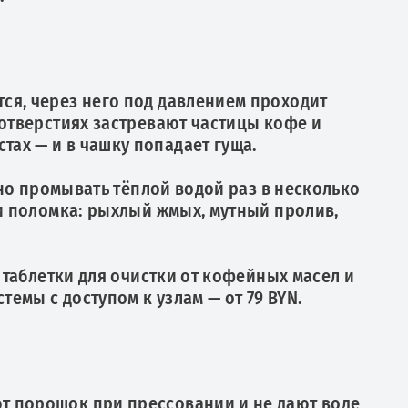
ся, через него под давлением проходит
 отверстиях застревают частицы кофе и
ах — и в чашку попадает гуща.
жно промывать тёплой водой раз в несколько
 и поломка: рыхлый жмых, мутный пролив,
т таблетки для очистки от кофейных масел и
емы с доступом к узлам — от 79 BYN.
т порошок при прессовании и не дают воде