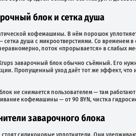
рочный блок и сетка душа
матической кофемашины. В нём порошок уплотняет
— сетка душа с микроотверстиями. Со временем в
еравномерно, поток «прорывается» в слабых мест
a и Krups заварочный блок обычно съёмный. Его ну
кции. Пропущенный уход даёт тот же эффект, что
s блок не снимается пользователем — там работаю
вание кофемашины — от 90 BYN, чистка гидросист
нители заварочного блока
а стоят силиконовые уплотнители. Они удерживаю