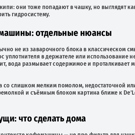
кипи: они тоже попадают в чашку, но выглядят ка
рить гидросистему.
машины: отдельные нюансы
ычно не из заварочного блока в классическом с
нос уплотнителя в держателе или использование 
бит, вода размывает содержимое и проталкивает 
а со слишком мелким помолом, недостаточной ил
офемолкой и съёмным блоком картина ближе к De'
ущи: что сделать дома
контексте кофемашины — не про фильтр для чашки