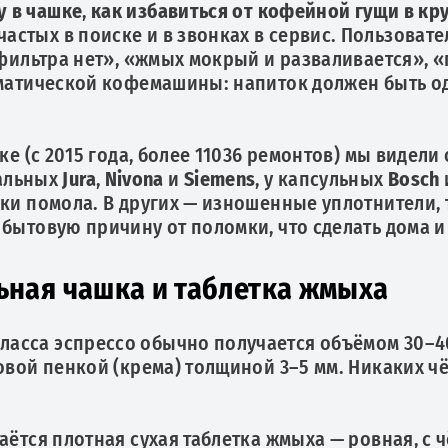
у в чашке
,
как избавиться от кофейной гущи в кр
частых в поиске и в звонках в сервис. Пользоват
 фильтра нет», «жмых мокрый и разваливается», 
томатической кофемашины: напиток должен быть о
ке (с 2015 года, более 11036 ремонтов) мы видели 
иальных
Jura
,
Nivona
и
Siemens
, у капсульных
Bosch
йки помола. В других — изношенные уплотнители,
бытовую причину от поломки, что сделать дома и
ьная чашка и таблетка жмыха
асса эспрессо обычно получается объёмом 30–40
новой пенкой (крема) толщиной 3–5 мм. Никаких 
аётся плотная сухая таблетка жмыха — ровная, с 