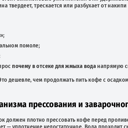
ина твердеет, трескается или разбухает от накипи
»;
мальном помоле;
;
опрос
почему в отсеке для жмыха вода
напрямую св
 Это дешевле, чем продолжать пить кофе с осадко
анизма прессования и заварочног
к должен плотно прессовать кофе перед проливо
ет — уплотнение недостаточное. Вода проходит с