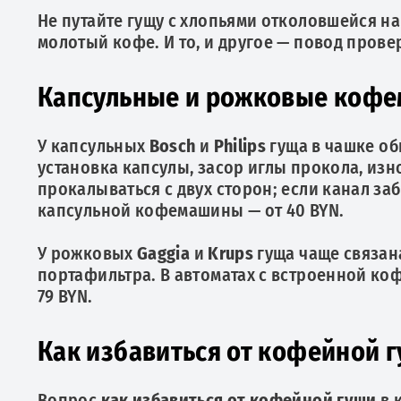
Не путайте гущу с хлопьями отколовшейся на
молотый кофе. И то, и другое — повод прове
Капсульные и рожковые кофе
У капсульных
Bosch
и
Philips
гуща в чашке об
установка капсулы, засор иглы прокола, из
прокалываться с двух сторон; если канал за
капсульной кофемашины — от 40 BYN.
У рожковых
Gaggia
и
Krups
гуща чаще связан
портафильтра. В автоматах с встроенной к
79 BYN.
Как избавиться от кофейной г
Вопрос
как избавиться от кофейной гущи
в 