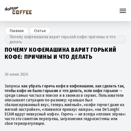
Главная
Статьи
Почему кофемашина варит горький кофе: причины и что
делать
ПОЧЕМУ КОФЕМАШИНА ВАРИТ ГОРЬКИЙ
КОФЕ: ПРИЧИНЫ И ЧТО ДЕЛАТЬ
30 июня 2026
Запросы
как убрать горечь кофе в кофемашине
,
как сделать так,
чтобы кофе не было горьким
и
что делать, если кофе горькое
—
среди самых частых в поиске и в звонках в сервис. Пользователи
описывают ситуацию по-разному: «раньше был
сбалансированный вкус, теперь жжёный», «кофе горчит даже на
мягкой настройке», «появился привкус нагара», «на De'Longhi
ECAM вдруг невкусный кофе». Горечь — не всегда «плохие зёрна»:
часто это симптом перегрева, загрязнения гидросистемы или
сбоя терморегуляции.