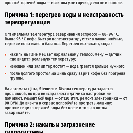
простой горячей воды — если она уже горчит, дело не в помоле.
Причина 1: перегрев воды и неисправность
терморегуляции
Оптимальная температура заваривания эспрессо —
88–94 °C
.
Выше 96 °C кофе быстро переэкстрагируется: в чашке жжёные,
терпкие ноты вместо баланса. Перегрев возникает, когда:
накипь на ТЭНе мешает нормальному теплообмену — датчик
«не видит» реальную температуру;
изношен или залип термостат — вода греется дольше нужного;
после долгого простоя машина сразу варит кофе без прогрева
группы.
На автоматах
Jura
,
Siemens
и
Nivona
температура задаётся
прошивкой, но при неисправности датчика настройки не
помогают. Ремонт бойлера —
от 120 BYN
, ремонт электроники —
от
90 BYN
. До визита в сервис попробуйте прогреть машину:
прогоните цикл горячей воды без кофе и только потом
заваривайте.
Причина 2: накипь и загрязнение
гидросистемы