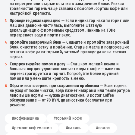
на перегрев или старые остатки в заварочном блоке. Резкая
травянистая горечь чаще связана с помолом, сортом кофе или
настройкой крепости.
Проведите декальцинацию
— Если индикатор накипи горит или
машина давно не чистилась, выполните штатную
декальцинацию фирменным средством. Накипь на ТЭНе
перегревает воду и портит вкус.
Промойте заварочный блок
— Снимите и промойте заварочный
блок, очистите сетку и приёмник. Старые масла и подгоревшие
остатки кофе дают горький, затхлый привкус даже на свежих
зёрнах.
Скорректируйте помол и дозу
— Слишком мелкий помол и
большая порция удлиняют контакт воды с кофе — напиток
переэкстрагируется и горчит. Попробуйте более крупный
помол или уменьшите крепость в меню.
Обратитесь в сервис при сохранении проблемы
— Если горечь
не уходит после чистки, вода пахнет нагарами или температура
явно выше нормы — нужна диагностика. В Doctor Coffee
обслуживание — от 70 BYN, диагностика бесплатна при
ремонте.
#кофемашина
#горький кофе
#ремонт кофемашин
#накипь
#помол