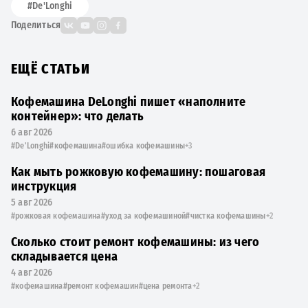
#De'Longhi
Поделиться
ЕЩЁ СТАТЬИ
Кофемашина DeLonghi пишет «наполните
контейнер»: что делать
6 авг 2026
#De'Longhi
#кофемашина
#ошибка кофемашины
+3
Как мыть рожковую кофемашину: пошаговая
инструкция
5 авг 2026
#рожковая кофемашина
#уход за кофемашиной
#чистка кофемашины
+2
Сколько стоит ремонт кофемашины: из чего
складывается цена
4 авг 2026
#кофемашина
#ремонт кофемашин
#цена ремонта
+2