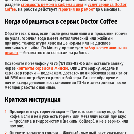
разделе
стоимость ремонта кофемашины
и
услуг сервиса Doctor
Coffee
. На работы действует
гарантия на ремонт
до 6 месяцев.
Когда обращаться в сервис Doctor Coffee
Обратитесь к нам, если после декальцинации и промывки горечь
не ушла, горячая вода имеет металлический или жжёный
привкус, температура явно выше нормы или на дисплее
появилась ошибка. По Минску организуем
забор кофемашины на
ремонт
— бесплатно при согласии на работы.
Позвоните по телефону
+375 (17) 388-03-06
или оставьте заявку
через
контакты сервиса в Минске
. Опишите марку, модель и
характер горечи — подскажем, достаточно ли обслуживания за
от
40 BYN
или потребуется ремонт бойлера. Раннее обращение
почти всегда дешевле восстановления ТЭНа и электроники после
месяцев работы с накипью.
Краткая инструкция
Проверьте вкус горячей воды
— Приготовьте чашку воды без
кофе. Если в ней уже есть горечь или металлический привкус
— проблема в гидросистеме (накипь, бойлер), а не в зёрнах или
помоле.
Оцените характер горечи
— Жжёный, дымный вкус указывает