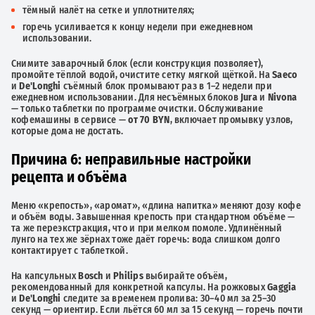
тёмный налёт на сетке и уплотнителях;
горечь усиливается к концу недели при ежедневном
использовании.
Снимите заварочный блок (если конструкция позволяет),
промойте тёплой водой, очистите сетку мягкой щёткой. На
Saeco
и
De'Longhi
съёмный блок промывают раз в 1–2 недели при
ежедневном использовании. Для несъёмных блоков
Jura
и
Nivona
— только таблетки по программе очистки. Обслуживание
кофемашины в сервисе —
от 70 BYN
, включает промывку узлов,
которые дома не достать.
Причина 6: неправильные настройки
рецепта и объёма
Меню «крепость», «аромат», «длина напитка» меняют дозу кофе
и объём воды. Завышенная крепость при стандартном объёме —
та же переэкстракция, что и при мелком помоле. Удлинённый
лунго на тех же зёрнах тоже даёт горечь: вода слишком долго
контактирует с таблеткой.
На капсульных
Bosch
и
Philips
выбирайте объём,
рекомендованный для конкретной капсулы. На рожковых
Gaggia
и
De'Longhi
следите за временем пролива: 30–40 мл за 25–30
секунд — ориентир. Если льётся 60 мл за 15 секунд — горечь почти