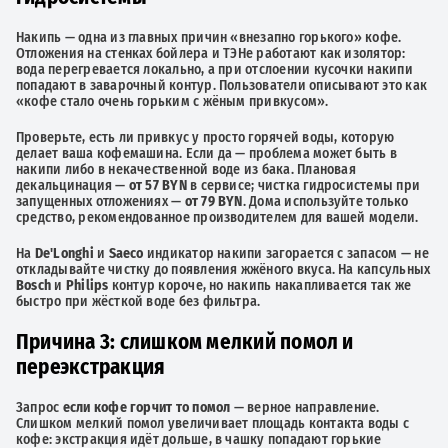
Накипь — одна из главных причин «внезапно горького» кофе.
Отложения на стенках бойлера и ТЭНе работают как изолятор:
вода перегревается локально, а при отслоении кусочки накипи
попадают в заварочный контур. Пользователи описывают это как
«кофе стало очень горьким с жёным привкусом».
Проверьте, есть ли привкус у просто горячей воды, которую
делает ваша кофемашина. Если да — проблема может быть в
накипи либо в некачественной воде из бака. Плановая
декальцинация —
от 57 BYN
в сервисе; чистка гидросистемы при
запущенных отложениях —
от 79 BYN
. Дома используйте только
средство, рекомендованное производителем для вашей модели.
На
De'Longhi
и
Saeco
индикатор накипи загорается с запасом — не
откладывайте чистку до появления жжёного вкуса. На капсульных
Bosch
и
Philips
контур короче, но накипь накапливается так же
быстро при жёсткой воде без фильтра.
Причина 3: слишком мелкий помол и
переэкстракция
Запрос
если кофе горчит то помол
— верное направление.
Слишком мелкий помол увеличивает площадь контакта воды с
кофе: экстракция идёт дольше, в чашку попадают горькие