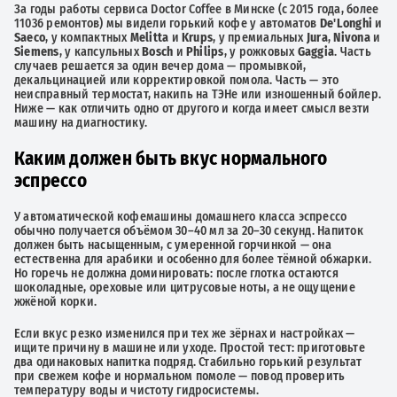
За годы работы сервиса Doctor Coffee в Минске (с 2015 года, более
11036 ремонтов) мы видели горький кофе у автоматов
De'Longhi
и
Saeco
, у компактных
Melitta
и
Krups
, у премиальных
Jura
,
Nivona
и
Siemens
, у капсульных
Bosch
и
Philips
, у рожковых
Gaggia
. Часть
случаев решается за один вечер дома — промывкой,
декальцинацией или корректировкой помола. Часть — это
неисправный термостат, накипь на ТЭНе или изношенный бойлер.
Ниже — как отличить одно от другого и когда имеет смысл везти
машину на диагностику.
Каким должен быть вкус нормального
эспрессо
У автоматической кофемашины домашнего класса эспрессо
обычно получается объёмом 30–40 мл за 20–30 секунд. Напиток
должен быть насыщенным, с умеренной горчинкой — она
естественна для арабики и особенно для более тёмной обжарки.
Но горечь не должна доминировать: после глотка остаются
шоколадные, ореховые или цитрусовые ноты, а не ощущение
жжёной корки.
Если вкус резко изменился при тех же зёрнах и настройках —
ищите причину в машине или уходе. Простой тест: приготовьте
два одинаковых напитка подряд. Стабильно горький результат
при свежем кофе и нормальном помоле — повод проверить
температуру воды и чистоту гидросистемы.