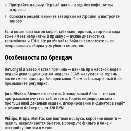
Прогрейте машину.
Первый цикл — вода без кофе, затем
эспрессо.
Сбросьте рецепт.
Верните заводские настройки и настройте
заново.
Если после всех шагов кофе стабильно горький, а горячая вода
тоже имеет неприятный привкус — нужна диагностика
термоблока и ТЭНа. Не разбирайте бойлер самостоятельно:
неправильная сборка усугубляет перегрев.
Особенности по брендам
De'Longhi
и
Saeco
: частая причина — накипь при жёсткой воде и
редкой декальцинации; на моделях ECAM жалуются на горечь
после смены фильтра без промывки. Съёмный заварочный блок
промывайте регулярно.
Jura
,
Nivona
,
Siemens
: несъёмный заварочный блок — только
программная очистка таблетками. Горечь нередко связана с
пропущенной декальцинацией; игнорирование индикатора ведёт
к ремонту бойлера —
от 120 BYN
.
Philips
,
Krups
,
Melitta
: компактные корпуса, короткие шланги —
накипь накапливается быстро. Проверьте фильтр в баке и
настройку помола в меню.