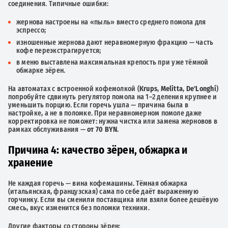
соединения. Типичные ошибки:
жернова настроены на «пыль» вместо среднего помола для
эспрессо;
изношенные жернова дают неравномерную фракцию — часть
кофе переэкстрагируется;
в меню выставлена максимальная крепость при уже тёмной
обжарке зёрен.
На автоматах с встроенной кофемолкой (
Krups
,
Melitta
,
De'Longhi
)
попробуйте сдвинуть регулятор помола на 1–2 деления крупнее и
уменьшить порцию. Если горечь ушла — причина была в
настройке, а не в поломке. При неравномерном помоле даже
корректировка не поможет: нужна чистка или замена жерновов в
рамках обслуживания —
от 70 BYN
.
Причина 4: качество зёрен, обжарка и
хранение
Не каждая горечь — вина кофемашины. Тёмная обжарка
(итальянская, французская) сама по себе даёт выраженную
горчинку. Если вы сменили поставщика или взяли более дешёвую
смесь, вкус изменится без поломки техники.
Другие факторы со стороны зёрен: