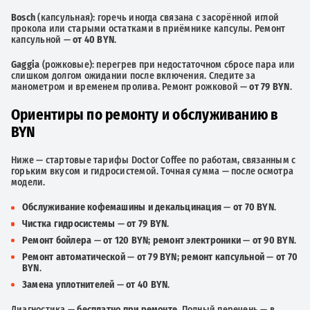
Bosch
(капсульная): горечь иногда связана с засорённой иглой
прокола или старыми остатками в приёмнике капсулы. Ремонт
капсульной —
от 40 BYN
.
Gaggia
(рожковые): перегрев при недостаточном сбросе пара или
слишком долгом ожидании после включения. Следите за
манометром и временем пролива. Ремонт рожковой —
от 79 BYN
.
Ориентиры по ремонту и обслуживанию в
BYN
Ниже — стартовые тарифы Doctor Coffee по работам, связанным с
горьким вкусом и гидросистемой. Точная сумма — после осмотра
модели.
Обслуживание кофемашины и декальцинация
—
от 70 BYN
.
Чистка гидросистемы
—
от 79 BYN
.
Ремонт бойлера
—
от 120 BYN
;
ремонт электроники
—
от 90 BYN
.
Ремонт автоматической
—
от 79 BYN
;
ремонт капсульной
—
от 70
BYN
.
Замена уплотнителей
—
от 40 BYN
.
Диагностика —
бесплатно при ремонте
. Полный перечень — в