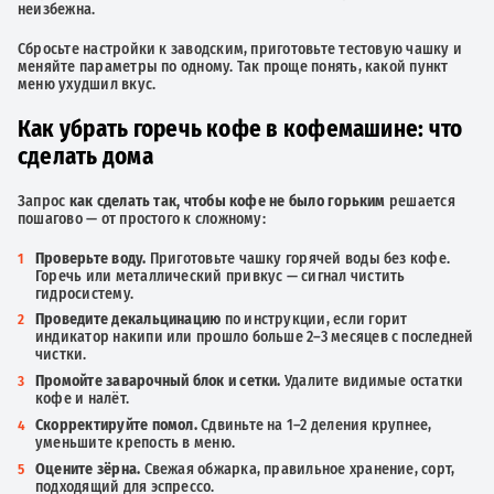
неизбежна.
Сбросьте настройки к заводским, приготовьте тестовую чашку и
меняйте параметры по одному. Так проще понять, какой пункт
меню ухудшил вкус.
Как убрать горечь кофе в кофемашине: что
сделать дома
Запрос
как сделать так, чтобы кофе не было горьким
решается
пошагово — от простого к сложному:
Проверьте воду.
Приготовьте чашку горячей воды без кофе.
Горечь или металлический привкус — сигнал чистить
гидросистему.
Проведите декальцинацию
по инструкции, если горит
индикатор накипи или прошло больше 2–3 месяцев с последней
чистки.
Промойте заварочный блок и сетки.
Удалите видимые остатки
кофе и налёт.
Скорректируйте помол.
Сдвиньте на 1–2 деления крупнее,
уменьшите крепость в меню.
Оцените зёрна.
Свежая обжарка, правильное хранение, сорт,
подходящий для эспрессо.