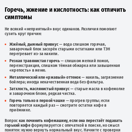
Горечь, жжение и кислотность: как отличить
симптомы
Не всякий «неприятный» вкус одинаков. Различия помогают
сузить круг причин:
Жжёный, дымный привкус
— вода слишком горячая,
заварочный блок засорён старыми остатками или ТЭН
перегревает из-за накипи.
Резкая травянистая горечь
— слишком мелкий помол,
переэкстракция, слишком тёмная обжарка или завышенная
«крепость» в меню.
Металлический или «ржавый» оттенок
— накипь, загрязнение
бойлера; иногда некачественная вода без фильтра.
Затхлость, маслянистый привкус
— старые масла в кофемолке
и заварочном блоке, редкая чистка.
Горечь только в первой чашке
— прогрев группы; если
повторяется каждый раз — смотрите остатки кофе в
приёмнике.
Вопрос
как починить кофемашину, если она перестаёт подавать
горький кофе
формулируется с опечаткой в поиске, но смысл
понятен: нужно вернуть нормальный вкус. Начните с проверки