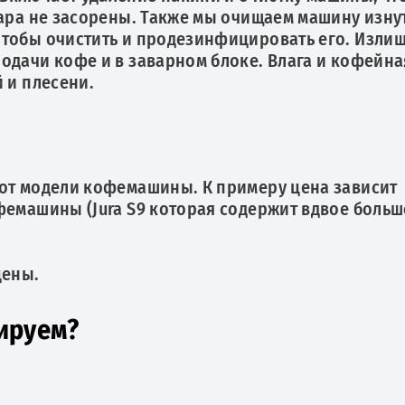
пара не засорены. Также мы очищаем машину изну
чтобы очистить и продезинфицировать его. Изли
одачи кофе и в заварном блоке. Влага и кофейна
 и плесени.
 от модели кофемашины. К примеру цена зависит
фемашины (Jura S9 которая содержит вдвое боль
цены.
ируем?