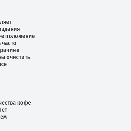
оляет
создания
ное положение
 часто
причине
бы очистить
все
чества кофе
лет
аем