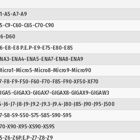
1-A5-A7-A9
5-C9-C60-C65-C70-C90
6-D60
6-E8-E8 P.E.P-E9-E75-E80-E85
NA3-ENA4-ENA5-ENA7-ENA8-ENA9
icro1-Micro5-Micro8-Micro9-Micro90
7-F8-F9-F50-F60-F70-F85-F90-XF50-XF70
IGA5-GIGAX3-GIGAX7-GIGAX8-GIGAX9-GIGAW3
5-J6-J7-J8-J9-J9.2-J9.3-J9.4-J80-J85-J90-J95-J500
7-S8-S9-S50-S75-S85-S90-S95
70-X90-X95-XS90-XS95
5-Z6-Z6P.E.P-Z7-Z8-Z9