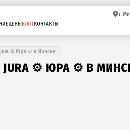
г. Ми
НИЕ
ЦЕНЫ
БЛОГ
КОНТАКТЫ
ura ⚙️ Юра ⚙️ в Минске
URA ⚙️ ЮРА ⚙️ В МИНС