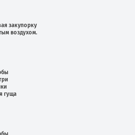
вая закупорку
тым воздухом.
обы
три
шки
я гуща
обы