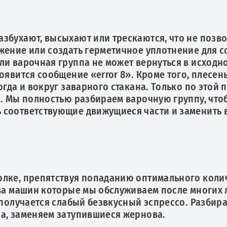
збухают, высыхают или трескаются, что не позв
жение или создать герметичное уплотнение для 
ли варочная группа не может вернуться в исход
оявится сообщение «error 8». Кроме того, плесень
огда и вокруг заварного стакана. Только по этой 
а. Мы полностью разбираем варочную группу, что
 соответствующие движущиеся части и заменить 
олке, препятствуя попаданию оптимального коли
тва машин которые мы обслуживаем после многих 
 получается слабый безвкусный эспрессо. Разбир
а, заменяем затупившиеся жернова.