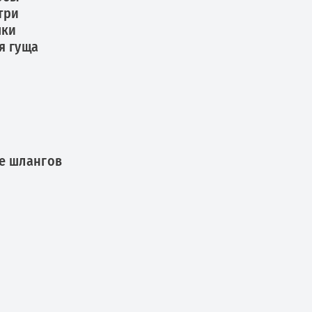
три
шки
я гуща
ше шлангов