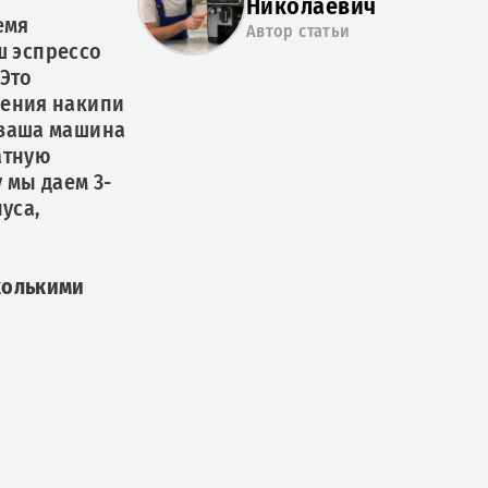
Николаевич
емя
Автор статьи
ш эспрессо
 Это
ления накипи
 ваша машина
атную
 мы даем 3-
уса,
колькими